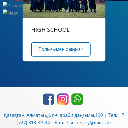
HIGH SCHOOL
Толығымен оқыңыз
Қазақстан, Алматы қ., Әл-Фараби даңғылы,190 | Тел.:
+7
(727) 313-39-34
| E-mail:
secretary@miras.kz