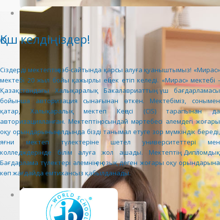
Қош келдіңіздер!
Сіздерді мектептің вэб-сайтында қарсы алуға қуаныштымыз! «Мирас»
мектебі 20 жыл бойы қажырлы еңбек етіп келеді. «Мирас» мектебі -
Қазақстандағы Халықаралық Бакалавриаттың үш бағдарламасы
бойынша авторизация сынағынан өткен. Мектебіміз, сонымен
қатар, Халықаралық мектеп Кеңесі (CIS) тарапынан да
авторизацияланған. Мектептің осындай мәртебесі әлемдегі жоғары
оқу орындарының алдында бізді танымал етуге зор мүмкіндік береді,
яғни мектеп түлектеріне шетел университеттері мен
колледждерінде білім алуға жол ашады. Мектептің Дипломдық
Бағдарлама түлектері әлемнің ең озық деген жоғары оқу орындарына
көп жағдайда емтихансыз қабылданады.