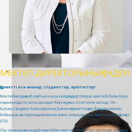
МЕКТЕП ДИРЕКТОРЫНЫҢ ҮНДЕУІ
Құрметті ата-аналар, студенттер, әріптестер!
Мектебіміздің веб-сайтына қош келдіңіздер! Мирас мектебі білім беру
нарығында он алты жылдан бері жұмыс істеп келе жатыр. Ол -
Қазақстандағы Халықаралық Бакалавриаттың үш бағдарламасы
бойынша авторизацияланған және халықаралық мектептердің Кеңесі
(CIS).
Оқу орнының осындай мәртебесі мектеп түлектері шетелдік жоғары