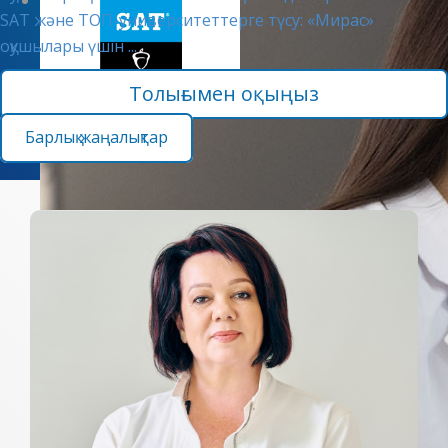
SAT және ТОП-университеттерге түсу: «Мирас»
оқушылары үшін ...
Толығымен оқыңыз
Барлық жаңалықтар