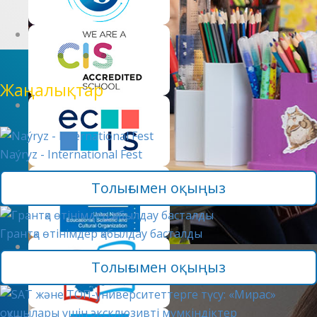
Жаңалықтар
Naýryz - International Fest
Толығымен оқыңыз
Грантқа өтінімдер қабылдау басталды
Толығымен оқыңыз