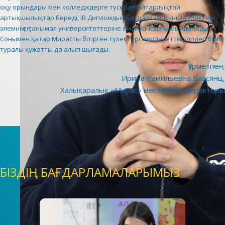
оқу орындары мен колледждерге түсерде айтарлықтай
артықшылықтар береді, IB Дипломдық Бағдарламасының түлектері
әлемнің ең танымал университеттеріне емтихансыз қабылданады.
Сонымен қатар Мирасты бітірген түлектері мемлекеттік үлгідегі білім
туралы құжатты да алып шығады.
Құрметпен,
Ирина Рамильевна Власянц,
Халықаралық «Мирас» мектебінің директоры
БІЗДІҢ БАҒДАРЛАМАЛАРЫМЫЗ