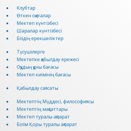
Клубтар
Өткен оқиғалар
Мектеп күнтізбесі
Шаралар күнтізбесі
Біздің ерекшеліктер
Түсушілерге
Мектепке қабылдау ережесі
Оқудың құны бағасы
Мектеп киімінің бағасы
Қабылдау саясаты
Мектептің Мүддесі, философиясы
Мектептің мақсаттары
Мектеп туралы ақпарат
Білім Қоры туралы ақпарат