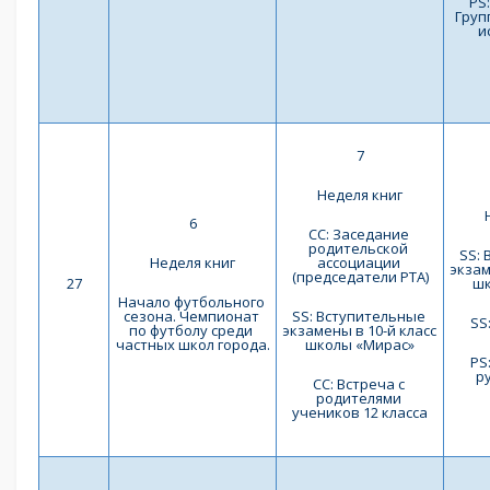
PS:
Груп
и
7
Неделя книг
6
СС: Заседание 
родительской 
SS: 
Неделя книг
ассоциации 
экзам
(председатели РТА)
27
шк
Начало футбольного 
сезона. Чемпионат 
SS: Вступительные 
SS
по футболу среди 
экзамены в 10-й класс 
частных школ города.
школы «Мирас»
PS
р
СС: Встреча с 
родителями 
учеников 12 класса