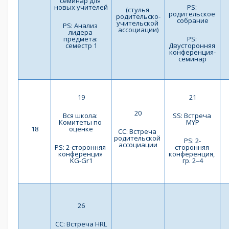
семинар для 
новых учителей
PS: 
(стулья 
родительское 
родительско-
собрание
учительской 
PS: Анализ 
ассоциации)
лидера 
предмета: 
PS: 
семестр 1
Двусторонняя 
конференция-
семинар
19
21
20
Вся школа: 
SS: Встреча 
Комитеты по 
MYP
18
оценке
СС: Встреча 
родительской 
PS: 2-
ассоциации
PS: 2-сторонняя 
сторонняя 
конференция 
конференция, 
KG-Gr1
гр. 2–4
26
СС: Встреча HRL