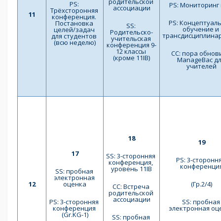
родительской 
PS: 
PS: Мониторинг 
ассоциации
Трёхсторонняя 
11
конференция. 
PS: Концептуаль
Постановка 
SS: 
обучение и 
целей/задач 
Родительско-
трансдисциплина
для студентов 
учительская 
(всю неделю)
конференция 9-
12 классы 
СС: пора обнови
(кроме 11IB)
ManageBac дл
учителей
18
19
17
SS: 3-сторонняя 
PS: 3-стороння
конференция, 
конференци
уровень 11IB
SS: пробная 
электронная 
12
оценка
(Гр.2/4)
СС: Встреча 
родительской 
ассоциации
PS: 3-сторонняя 
SS: пробная 
конференция 
электронная оц
(Gr.KG-1)
SS: пробная 