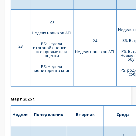
23
Неделя н
Неделя навыков ATL
SS: Вс
24
PS: Неделя 
23
итоговой оценки – 
PS: Вст
все предметы и 
Неделя навыков ATL
Новые п
оценки
обу
PS: Неделя 
PS: род
мониторинга книг
соб
Март 2026 г.
Неделя
Понедельник
Вторник
Среда
4