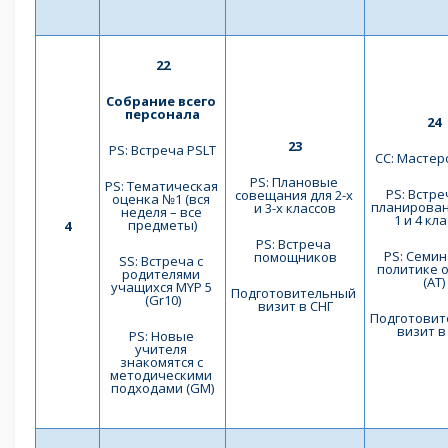
22
Собрание всего 
персонала
24
23
PS: Встреча PSLT
СС: Мастер
PS: Плановые 
PS: Тематическая 
PS: Встре
совещания для 2-х 
оценка №1 (вся 
планирован
и 3-х классов
неделя – все 
1 и 4 кл
предметы)
4
PS: Встреча 
PS: Семин
помощников
SS: Встреча с 
политике о
родителями 
(AT)
учащихся MYP 5 
Подготовительный 
(Gr10)
визит в СНГ
Подготовит
визит в
PS: Новые 
учителя 
знакомятся с 
методическими 
подходами (GM)