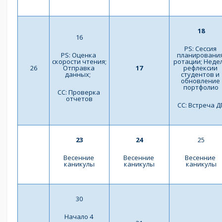
18
16
PS: Сессия 
PS: Оценка 
планирования
скорости чтения; 
ротации; Недел
26
Отправка 
17
рефлексии 
данных;  
студентов и 
обновление 
портфолио
СС: Проверка 
отчетов
СС: Встреча Д
23
24
25
Весенние 
Весенние 
Весенние 
каникулы
каникулы
каникулы
30
Начало 4 