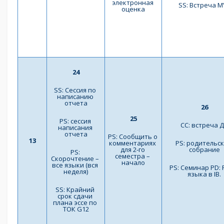
электронная 
SS: Встреча M
оценка
24
SS: Сессия по 
написанию 
отчета
26
25
PS: сессия 
СС: встреча 
написания 
отчета
PS: Сообщить о 
13
комментариях 
PS: родительск
для 2-го 
собрание
PS: 
семестра – 
Скорочтение – 
начало
все языки (вся 
PS: Семинар PD: 
неделя)
языка в IB.
SS: Крайний 
срок сдачи 
плана эссе по 
ТОК G12