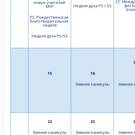
СС: Межд
новых учителей 
фести
Неделя духа PS / SS
MYP
(кон
PS: Рождественская 
благотворительная 
неделя
Неделя духа PS/SS
15
16
Зимние каникулы
Зимние 
22
23
Зимние каникулы
Зимние каникулы
Зимние 