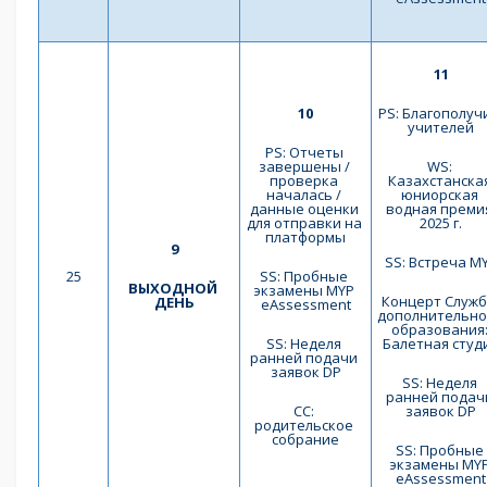
11
10
PS: Благополучи
учителей
PS: Отчеты 
завершены / 
WS: 
проверка 
Казахстанская
началась / 
юниорская 
данные оценки 
водная премия
для отправки на 
2025 г.
платформы
9
SS: Встреча M
25
SS: Пробные 
ВЫХОДНОЙ 
экзамены MYP 
Концерт Служб
ДЕНЬ
eAssessment
дополнительног
образования:
SS: Неделя 
Балетная студ
ранней подачи 
заявок DP
SS: Неделя 
ранней подачи
СС: 
заявок DP
родительское 
собрание
SS: Пробные 
экзамены MYP
eAssessment