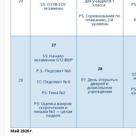
29
для учащихся 1 
SS: G11IB EOY 
PS
класса  
экзамены
PS: Соревнования по 
плаванию, 2-й 
уровень
27
SS: Начало 
экзаменов G12 IBDP
28
P.S.: Педсовет №6
SS
э
EY: День открытых 
29
СС: Педсовет № 6
дверей в 
дошкольном 
PS
учреждении
PS: Тема №2
ко
PS: Оценка жанров 
скорочтения и 
письма №3 — целая 
неделя.
Май 2026 г.