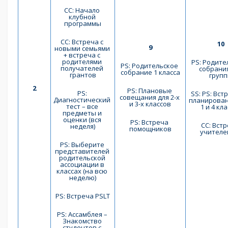
СС: Начало 
клубной 
программы
СС: Встреча с 
10
9
новыми семьями 
+ встреча с 
родителями 
PS: Родите
PS: Родительское 
получателей 
собрания
собрание 1 класса
грантов
груп
2
PS: Плановые 
PS: 
SS: PS: Встр
совещания для 2-х 
Диагностический 
планирован
и 3-х классов
тест – все 
1 и 4 кл
предметы и 
оценки (вся 
PS: Встреча 
СС: Встр
неделя)
помощников
учителе
PS: Выберите 
представителей 
родительской 
ассоциации в 
классах (на всю 
неделю)
PS: Встреча PSLT
PS: Ассамблея – 
Знакомство 
студентов с 