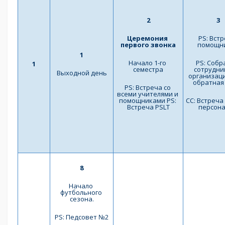
2
3
Церемония 
PS: Встр
первого звонка
помощн
1
Начало 1-го 
PS: Собр
1
семестра
сотрудник
Выходной день
организаци
обратная
PS: Встреча со 
всеми учителями и 
помощниками PS: 
СС: Встреча 
Встреча PSLT
персон
8
Начало 
футбольного 
сезона.
PS: Педсовет №2