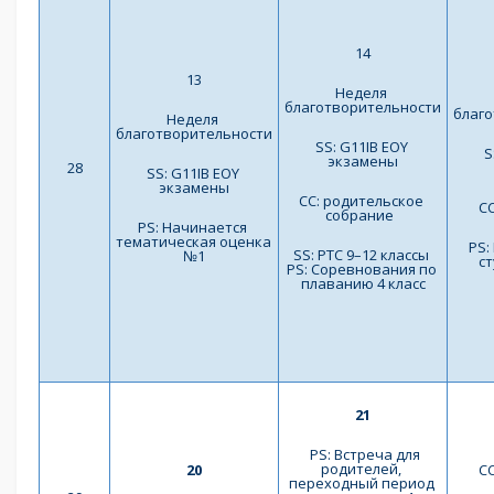
14
13
Неделя 
благотворительности
благ
Неделя 
благотворительности
SS: G11IB EOY 
S
экзамены
28
SS: G11IB EOY 
экзамены
СС: родительское 
СС
собрание  
PS: Начинается 
тематическая оценка 
PS:
SS: PTC 9–12 классы 
№1
ст
PS: Соревнования по 
плаванию 4 класс
21
  PS: Встреча для 
родителей, 
20
СС
переходный период 