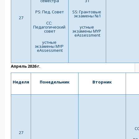
семестра
31
PS: Пед. Совет
SS: Грантовые 
экзамены №1
27
СС: 
Педагогический 
устные 
совет
экзамены MYP 
eAssessment
устные 
экзамены MYP 
eAssessment
Апрель 2026 г.
Неделя
Понедельник
Вторник
СС
27