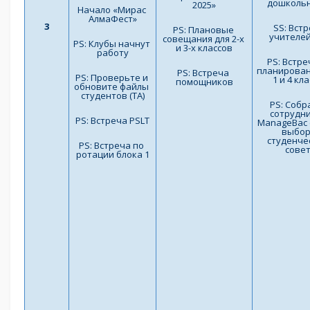
дошколь
2025»
Начало «Мирас 
АлмаФест»
3
SS: Встр
PS: Плановые 
учителе
совещания для 2-х 
PS: Клубы начнут 
и 3-х классов
работу
PS: Встре
планирован
PS: Встреча 
PS: Проверьте и 
1 и 4 кл
помощников
обновите файлы 
студентов (TA)
PS: Собр
сотрудни
PS: Встреча PSLT
ManageBac (
выбор
студенчес
PS: Встреча по 
сове
ротации блока 1