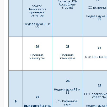
4 класса UOI- 
Ассамблея- 
SS/PS: 
(театр)
СС: встреча
Начинается 
проверка 
отчетов
Неделя духа P
SS
Неделя духа PS и 
SS
20
21
22
Осенние 
Осенние 
Осенние кани
каникулы
каникулы
28
29
Неделя духа PS и 
SS
СС: Педагогиче
27
совет №2
PS: Кофейное 
9
утро
Выходной день
Неделя духа P