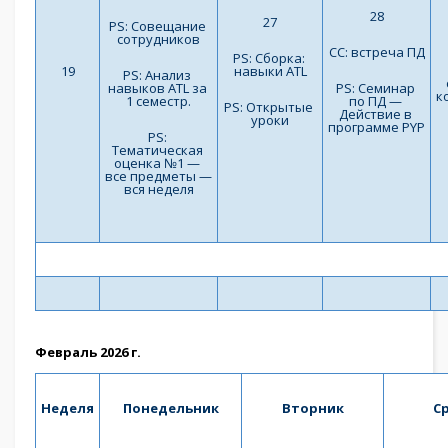
28
27
PS: Совещание 
сотрудников
СС: встреча ПД
PS: Сборка: 
19
навыки ATL
PS: Анализ 
навыков ATL за 
PS: Семинар 
к
1 семестр.
по ПД — 
PS: Открытые 
Действие в 
уроки
программе PYP
PS: 
Тематическая 
оценка №1 — 
все предметы — 
вся неделя
Февраль 2026 г.
Неделя
Понедельник
Вторник
С