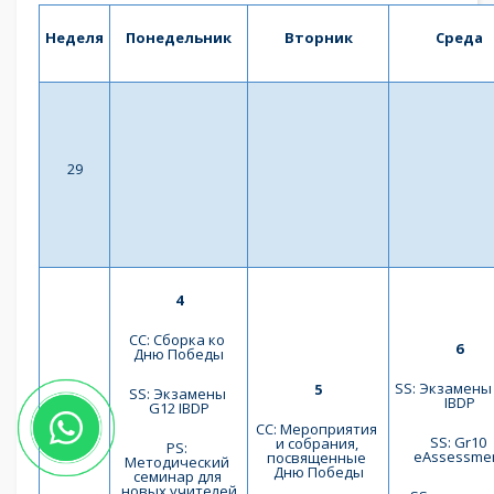
Неделя
Понедельник
Вторник
Среда
29
4
СС: Сборка ко 
6
Дню Победы
SS: Экзамены 
5
SS: Экзамены 
IBDP
G12 IBDP
СС: Мероприятия 
SS: Gr10 
и собрания, 
PS: 
eAssessme
посвященные 
Методический 
Дню Победы
семинар для 
новых учителей