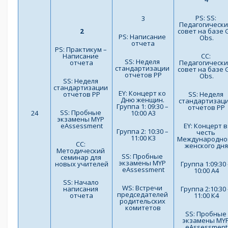
PS: SS: 
3
Педагогически
2
совет на базе G
PS: Написание 
Obs.
отчета
PS: Практикум – 
Написание 
СС: 
SS: Неделя 
отчета
Педагогически
стандартизации 
совет на базе G
отчетов PP
Obs.
SS: Неделя 
стандартизации 
EY: Концерт ко 
отчетов PP
SS: Неделя 
Дню женщин. 
стандартизаци
Группа 1: 09:30 – 
отчетов PP
SS: Пробные 
24
10:00 A3
экзамены MYP 
eAssessment
EY: Концерт в 
Группа 2: 10:30 – 
честь 
11:00 К3
Международног
СС: 
женского дня
Методический 
SS: Пробные 
семинар для 
экзамены MYP 
новых учителей
Группа 1:09:30 –
eAssessment
10:00 А4
SS: Начало 
WS: Встречи 
написания 
Группа 2:10:30 –
председателей 
отчета
11:00 К4
родительских 
комитетов
SS: Пробные 
экзамены MYP
eAssessment