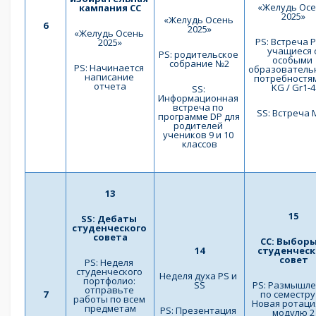
«Желудь Осе
кампания СС
2025»
«Желудь Осень 
6
2025»
«Желудь Осень 
PS: Встреча P
2025»
учащиеся с
PS: родительское 
особыми 
собрание №2
PS: Начинается 
образователь
написание 
потребностям
отчета
KG / Gr1-4
SS: 
Информационная 
встреча по 
SS: Встреча 
программе DP для 
родителей 
учеников 9 и 10 
классов
13
15
SS: Дебаты 
студенческого 
совета
СС: Выборы 
14
студенческ
совет
PS: Неделя 
студенческого 
Неделя духа PS и 
портфолио: 
SS
PS: Размышле
отправьте 
7
по семестру I
работы по всем 
Новая ротация
предметам
PS: Презентация 
модулю 2