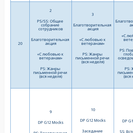
2
3
PS/SS: Общее 
Благотво
собрание 
Благотворительная 
а
сотрудников
акция
«С лю
Благотворительная 
«С любовью к 
вете
20
акция
ветеранам»
PS: По
«С любовью к 
PS: Жанры 
глоб
ветеранам»
письменной речи 
осведо
(вся неделя)
PS: Жанры 
PS: 
письменной речи 
письмен
(вся неделя)
(вся
10
9
DP G12 Mocks
DP G1
DP G12 Mocks
Заседание 
SS: Вс