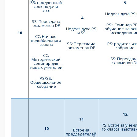
SS: продленный 
5
срок подачи 
эссе
Неделя духа PS 
 4
SS: Пересдача 
PS 
:
 Семинар PD
экзаменов DP
Неделя духа PS 
обучение на осн
10
и SS
исследовани
СС: Начало 
волейбольного 
SS: Пересдача 
PS: родительск
сезона
экзаменов DP
собрание
СС: 
SS: Пересдача
Методический 
экзаменов D
семинар для 
новых учителей
PS/SS: 
Общешкольное 
собрание
12
11
PS: Встреча учени
10
го класса: выстав
Встреча 
председателей 