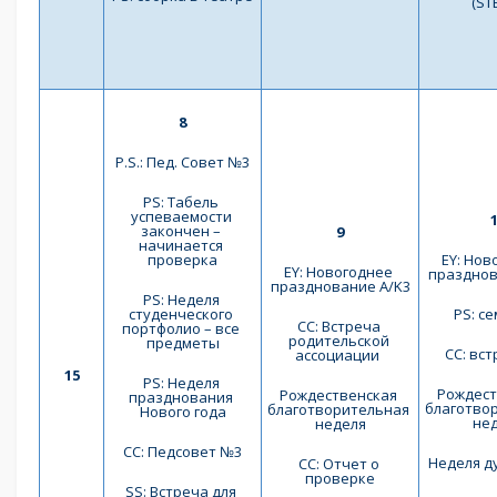
(ST
8
P.S.: Пед. Совет №3
PS: Табель 
успеваемости 
закончен – 
9
начинается 
проверка
EY: Нов
EY: Новогоднее 
празднов
празднование A/K3
PS: Неделя 
студенческого 
PS: с
СС: Встреча 
портфолио – все 
родительской 
предметы
СС: вс
ассоциации  
15
PS: Неделя 
Рождест
Рождественская 
празднования 
благотвор
благотворительная 
Нового года
не
неделя
СС: Педсовет №3
Неделя ду
СС: Отчет о 
проверке
SS: Встреча для 