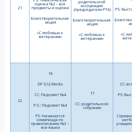
PS: Тематическая 
родительской 
оценка №2 – все 
ассоциации 
21
предметы и оценки
PS: Выст
(председатели РТА)
Благотворительная 
Благотво
Благотворительная 
акция
а
акция
«С любовью к 
«С лю
«С любовью к 
ветеранам»
вете
ветеранам»
16
DP G12 Mocks
СС: вс
17
СС: Педсовет №4
PS: Выс
22
СС: родительское 
P.S.: Педсовет №4
собрание
PS: Начинается 
Соревно
олимпиада по 
нетбо
правописанию №2 – 
учащихся
все языки