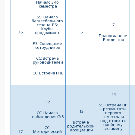
Начало 3-го 
семестра
SS: Начало 
баскетбольного 
сезона. PS: 
7
Клубы 
16
6
продолжают.
Православное 
Рождество
PS: Совещание 
сотрудников
СС: Встреча 
руководителей
СС: Встреча HRL
14
12
SS: Встреча DP 
– результаты 
13
СС: Начало 
первого 
наблюдения Gr5
семестра и 
подготовка к 
Встреча 
пробному 
родительской 
СС: 
экзамену
ассоциации
Методический 
17