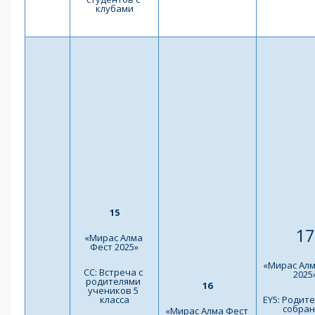
клубами
15
17
«Мирас Алма 
Фест 2025»
«Мирас Алм
СС: Встреча с 
2025
родителями 
16
учеников 5 
класса
EY5: Родите
собран
«Мирас Алма Фест 