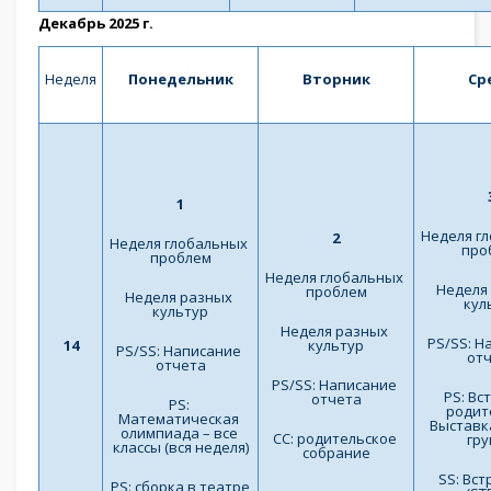
Декабрь 2025 г.
Неделя
Понедельник
Вторник
Ср
1
Неделя гл
2
Неделя глобальных 
про
проблем
Неделя глобальных 
Неделя 
проблем
Неделя разных 
кул
культур
Неделя разных 
PS/SS: Н
14
культур
PS/SS: Написание 
от
отчета
PS/SS: Написание 
PS: Вст
отчета
PS: 
родите
Математическая 
Выставка
олимпиада – все 
СС: родительское 
гр
классы (вся неделя)
собрание
SS: Вст
PS: сборка в театре