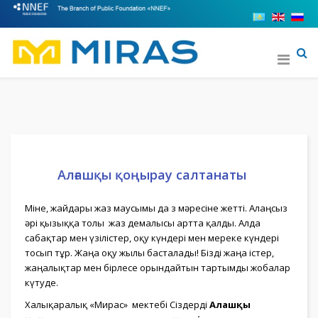
Алғашқы қоңырау салтанаты
Міне, жайдары жаз маусымы да өз мәресіне жетті. Алаңсыз
әрі қызыққа толы жаз демалысы артта қалды. Алда
сабақтар мен үзілістер, оқу күндері мен мереке күндері
тосып тұр. Жаңа оқу жылы басталады! Бізді жаңа істер,
жаңалықтар мен бірлесе орындайтын тартымды жобалар
күтуде.
Халықаралық «Мирас» мектебі Сіздерді
Алғашқы