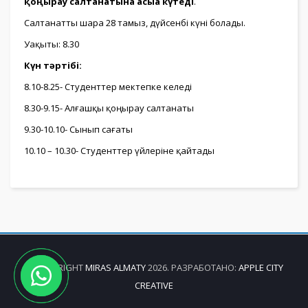
қоңырау салтанатына асыға күтеді
.
Салтанатты шара 28 тамыз, дүйсенбі күні болады.
Уақыты: 8.30
Күн тәртібі:
8.10-8.25- Студенттер мектепке келеді
8.30-9.15- Алғашқы қоңырау салтанаты
9.30-10.10- Сынып сағаты
10.10 – 10.30- Студенттер үйлеріне қайтады
© COPYRIGHT
MIRAS ALMATY
2026. РАЗРАБОТАНО:
APPLE CITY
CREATIVE