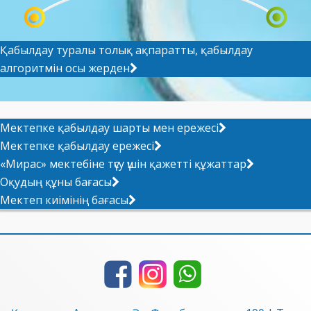
Қабылдау туралы толық ақпаратты, қабылдау
алгоритмін осы жерден
Мектепке қабылдау шарты мен ережесі
Мектепке қабылдау ережесі
«Мирас» мектебіне түсу үшін қажетті құжаттар
Оқудың құны бағасы
Мектеп киімінің бағасы