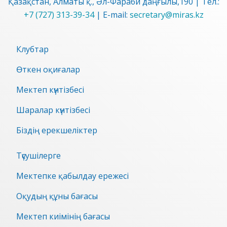
Қазақстан, Алматы қ., Әл-Фараби даңғылы,190 | Тел.:
+7 (727) 313-39-34
| E-mail:
secretary@miras.kz
Клубтар
Өткен оқиғалар
Мектеп күнтізбесі
Шаралар күнтізбесі
Біздің ерекшеліктер
Түсушілерге
Мектепке қабылдау ережесі
Оқудың құны бағасы
Мектеп киімінің бағасы