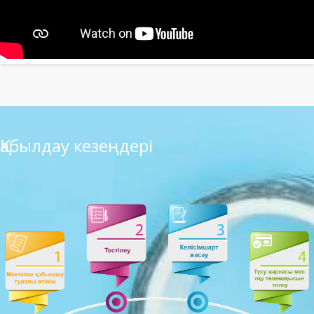
Қабылдау кезеңдері