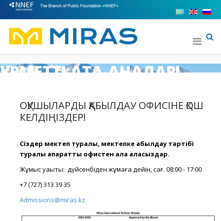
ҚҰРМЕТТІ АТА-АНАЛАР!
Халықаралық «Мирас» мектебіне қызығушылық танытқандарыңыз
үшін алғыс білдіреміз.
ОҚУШЫЛАРДЫ ҚАБЫЛДАУ ОФИСІНЕ ҚОШ
КЕЛДІҢІЗДЕР!
Сіздер мектеп туралы, мектепке қабылдау тәртібі
туралы ақпаратты офистен ала аласыздар.
Жұмыс уақыты: дүйсенбіден жұмаға дейін, сағ. 08:00 - 17:00
+7 (727) 313 39 35
Admissions@miras.kz