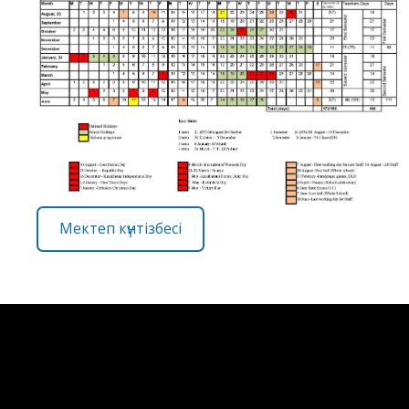
Мектеп күнтізбесі