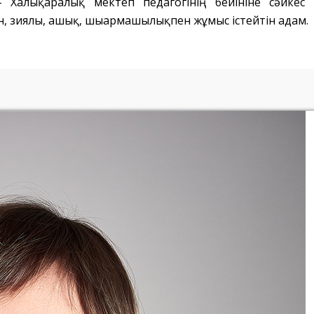
- Халықаралық мектеп педагогінің бейініне сәйкес
н, зиялы, ашық, шығармашылықпен жұмыс істейтін адам.