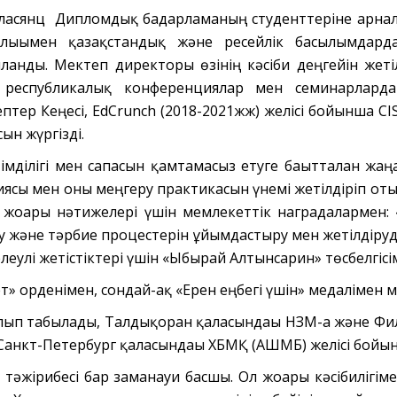
Власянц Дипломдық бағдарламаның студенттеріне арналғ
лығымен қазақстандық және ресейлік басылымдарда
ланды. Мектеп директоры өзінің кәсіби деңгейін жеті
республикалық конференциялар мен семинарларда б
птер Кеңесі, EdCrunch (2018-2021жж) желісі бойынша
ын жүргізді.
тімділігі мен сапасын қамтамасыз етуге бағытталған ж
иясы мен оны меңгеру практикасын үнемі жетілдіріп оты
 жоғары нәтижелері үшін мемлекеттік наградалармен: «
у және тәрбие процестерін ұйымдастыру мен жетілдірудег
елеулі жетістіктері үшін «Ыбырай Алтынсарин» төсбелгіс
т» орденімен, сондай-ақ «Ерен еңбегі үшін» медалімен м
ып табылады, Талдықорған қаласындағы НЗМ-ға және Филип
. Санкт-Петербург қаласындағы ХБМҚ (АШМБ) желісі бо
 тәжірибесі бар заманауи басшы. Ол жоғары кәсібилігі