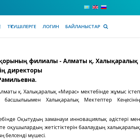
Е
ТҮСУШІЛЕРГЕ
ЛОГИН
БАЙЛАНЫСТАР
қ қорының филиалы - Алматы қ. Халықаралық
ің директоры
Рамильевна.
лматы қ. Халықаралық «Мирас» мектебінде жұмыс істеп
 басшылығымен Халықаралық Мектептер Кеңесінің
бінде Оқытудың заманауи инновациялық әдістері мен
те оқушылардың жетістіктерін бағалаудың халықаралық
ң белсенді мүшесі.