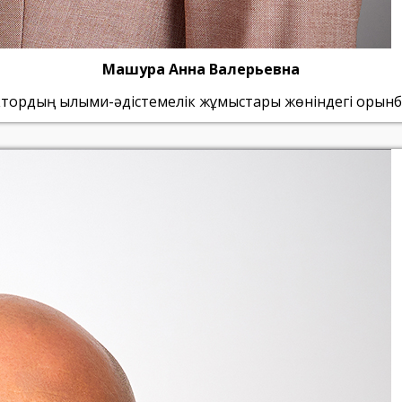
Машура Анна Валерьевна
тордың ғылыми-әдістемелік жұмыстары жөніндегі орын