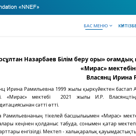
БАС МЕНЮ
КҮНТІЗБ
рсұлтан Назарбаев Білім беру Қоры» Қоғамды
«Мирас» мектебін
Власянц Ирина 
нц Ирина Рамильевна 1999 жылғы қыркүйектен бастап А
ді. «Мирас» мектебі 2021 жылы И.Р. Власянцтің
дитациясынан сәтті өтті.
 Рамильевнаның тікелей басшылығымен «Мирас» мекте
лары кеңінен қолданыс табуда, сонымен қатар мектеп
арттары енгізілді. Мектеп - халықаралық қауымдастықты