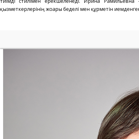
тиімді стилімен ерекшеленеді. Ирина Рамильевна 
қызметкерлерінің жоғары беделі мен құрметін иемденге