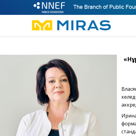
«Нұ
Влася
келе
аккре
Ирина
форма
станд