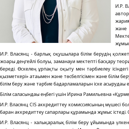
И.Р. 
автор
жария
және 
Мекте
жұмыс
И.Р. Власянц - барлық оқушыларға білім берудің қолже
жоғары деңгейлі болуы, заманауи мектепті басқару теор
береді. Өскелең ұрпақты оқыту мен тәрбиелеу ісіндегі
қызметкері» атағымен және төсбелгісімен және білім бер
білім беру және тәрбие бағдарламаларын іске асырудағы 
Білім саласындағы еңбегі үшін Ирина Рамильевна «Құрме
И.Р. Власянц CIS аккредиттеу комиссиясының мүшесі бол
барған аккредиттеу сапарлары құрамында жұмыс істеді
И.Р. Власянц - халықаралық білім беру ұйымында үлкен