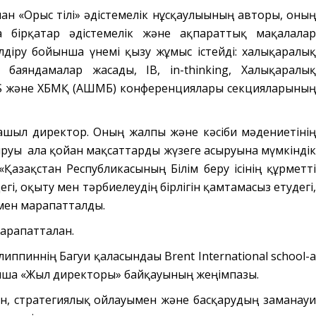
ан «Орыс тілі» әдістемелік нұсқаулығының авторы, оның
 бірқатар әдістемелік және ақпараттық мақалалар
лдіру бойынша үнемі қызу жұмыс істейді: халықаралық
аяндамалар жасады, IB, in-thinking, Халықаралық
 CIS және ХБМҚ (АШМБ) конференциялары секцияларының
аңашыл директор. Оның жалпы және кәсіби мәдениетінің
руы алға қойған мақсаттарды жүзеге асыруына мүмкіндік
Қазақстан Республикасының Білім беру ісінің құрметті
і, оқыту мен тәрбиелеудің бірлігін қамтамасыз етудегі,
імен марапатталды.
арапатталған.
пиннің Багуи қаласындағы Brent International school-ға
йынша «Жыл директоры» байқауының жеңімпазы.
мен, стратегиялық ойлауымен және басқарудың заманауи