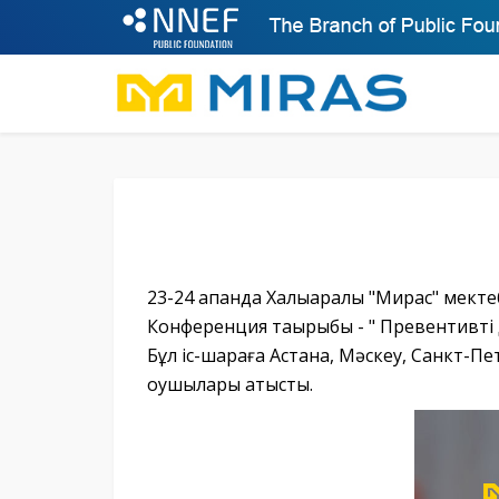
23-24 ақпанда Халықаралық "Мирас" мек
Конференция тақырыбы - " Превентивті
Бұл іс-шараға Астана, Мәскеу, Санкт-П
оқушылары қатысты.