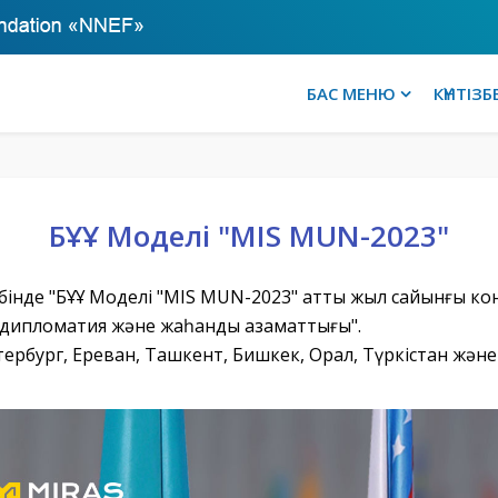
БАС МЕНЮ
КҮНТІЗБ
БҰҰ Моделі "MIS MUN-2023"
тебінде "БҰҰ Моделі "MIS MUN-2023" атты жыл сайынғы ко
 дипломатия және жаһандық азаматтығы".
етербург, Ереван, Ташкент, Бишкек, Орал, Түркістан жән