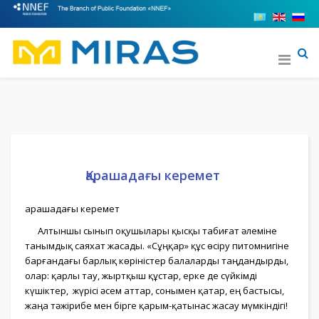
Қарашадағы керемет
Қарашадағы керемет
Алтыншы сынып оқушылары қысқы табиғат әлеміне
танымдық саяхат жасады. «Сұңқар» құс өсіру питомнигіне
барғандағы барлық көріністер балаларды таңдандырды,
олар: қарлы тау, жыртқыш құстар, ерке де сүйкімді
күшіктер, жүрісі әсем аттар, сонымен қатар, ең бастысы,
жаңа тәжірибе мен бірге қарым-қатынас жасау мүмкіндігі!