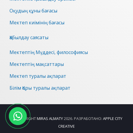
Оқудың құны бағасы
Мектеп киімінің бағасы
Қабылдау саясаты
Мектептің Мүддесі, философиясы
Мектептің мақсаттары
Мектеп туралы ақпарат
Білім Қоры туралы ақпарат
© COPYRIGHT
MIRAS ALMATY
2026. РАЗРАБОТАНО:
APPLE CITY
CREATIVE