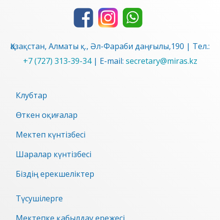
Қазақстан, Алматы қ., Әл-Фараби даңғылы,190 | Тел.:
+7 (727) 313-39-34
| E-mail:
secretary@miras.kz
Клубтар
Өткен оқиғалар
Мектеп күнтізбесі
Шаралар күнтізбесі
Біздің ерекшеліктер
Түсушілерге
Мектепке қабылдау ережесі