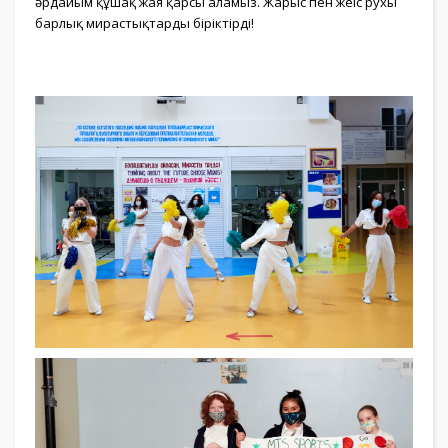
әрдайым құшақ жая қарсы аламыз. Жарыс пен жеңіс рухы
барлық мирастықтарды біріктірді!