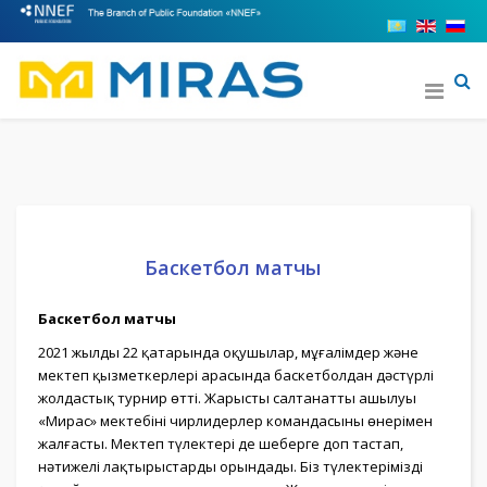
Баскетбол матчы
Баскетбол матчы
2021 жылдың 22 қаңтарында оқушылар, мұғалімдер және
мектеп қызметкерлері арасында баскетболдан дәстүрлі
жолдастық турнир өтті. Жарыстың салтанатты ашылуы
«Мирас» мектебінің чирлидерлер командасының өнерімен
жалғасты. Мектеп түлектері де шеңберге доп тастап,
нәтижелі лақтырыстарды орындады. Біз түлектерімізді