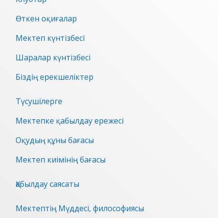
Өткен оқиғалар
Мектеп күнтізбесі
Шаралар күнтізбесі
Біздің ерекшеліктер
Түсушілерге
Мектепке қабылдау ережесі
Оқудың құны бағасы
Мектеп киімінің бағасы
Қабылдау саясаты
Мектептің Мүддесі, философиясы