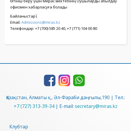
Өтініш беру үшін Мирас мектебінің Оқушыларды қабылдау
офисімен хабарласуға болады
Байланыстар⤵
Email:
Admissions@miras.kz
Телефондар: +7 (700) 585 20 40, +7 (771) 104 00 80
Қазақстан, Алматы қ., Әл-Фараби даңғылы,190 | Тел.:
+7 (727) 313-39-34
| E-mail:
secretary@miras.kz
Клубтар