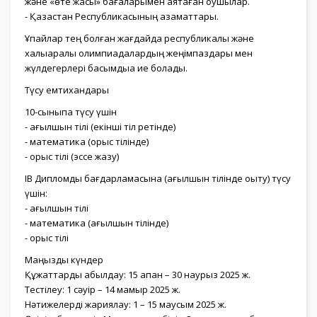
және «өте жақсы» бағаларымен аяқтаған оқушылар.
- Қазақстан Республикасының азаматтары.
Ұпайлар тең болған жағдайда республикалық және
халықаралық олимпиадалардың жеңімпаздары мен
жүлдегерлері басымдыққа ие болады.
Түсу емтихандары
10-сыныпқа түсу үшін
- ағылшын тілі (екінші тіл ретінде)
- математика (орыс тілінде)
- орыс тілі (эссе жазу)
IB Дипломдық бағдарламасына (ағылшын тілінде оқыту) түсу
үшін:
- ағылшын тілі
- математика (ағылшын тілінде)
- орыс тілі
Маңызды күндер
Құжаттарды қабылдау: 15 ақпан – 30 наурыз 2025 ж.
Тестілеу: 1 сәуір – 14 мамыр 2025 ж.
Нәтижелерді жариялау: 1 – 15 маусым 2025 ж.