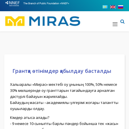
Грантқа өтінімдер қабылдау басталды
Халықаралық «Мирас» мектебі оқу құнының 100%, 50% немесе
30% мөлшерінде оқу гранттарын тағайындауға арналған
дәстүрлі байқауын жариялайды.
Байқаудың мақсаты –академиялық үлгерімі жоғары талантты
оқушыларды қолдау.
Кімдер қатыса алады?
- 9 немесе 10-сыныпты барлық пәндер бойынша тек «жақсы»