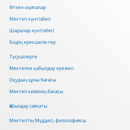
Өткен оқиғалар
Мектеп күнтізбесі
Шаралар күнтізбесі
Біздің ерекшеліктер
Түсушілерге
Мектепке қабылдау ережесі
Оқудың құны бағасы
Мектеп киімінің бағасы
Қабылдау саясаты
Мектептің Мүддесі, философиясы